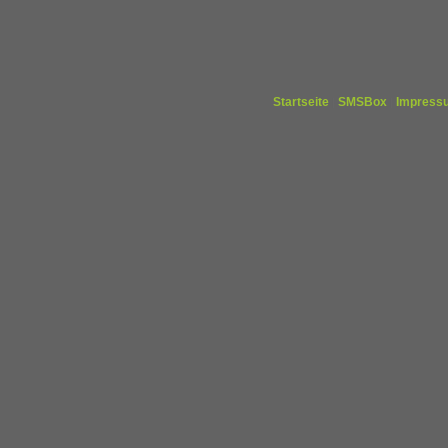
Startseite
SMSBox
Impress
|
|